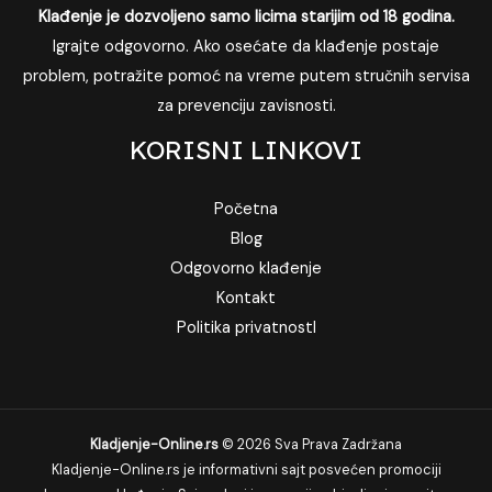
Klađenje je dozvoljeno samo licima starijim od 18 godina.
Igrajte odgovorno. Ako osećate da klađenje postaje
problem, potražite pomoć na vreme putem stručnih servisa
za prevenciju zavisnosti.
KORISNI LINKOVI
Početna
Blog
Odgovorno klađenje
Kontakt
Politika privatnostI
Kladjenje-Online.rs
© 2026 Sva Prava Zadržana
Kladjenje-Online.rs je informativni sajt posvećen promociji