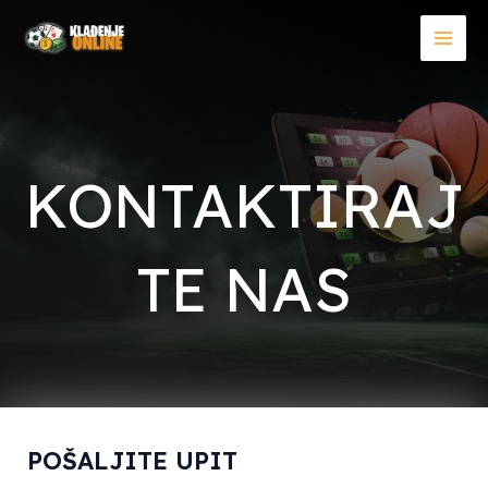
Пређи
на
MAI
садржај
MEN
KONTAKTIRAJ
TE NAS
POŠALJITE UPIT