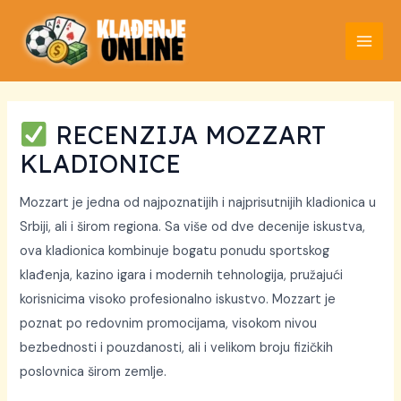
Пређи
на
MAI
садржај
MEN
RECENZIJA MOZZART
KLADIONICE
Mozzart je jedna od najpoznatijih i najprisutnijih kladionica u
Srbiji, ali i širom regiona. Sa više od dve decenije iskustva,
ova kladionica kombinuje bogatu ponudu sportskog
klađenja, kazino igara i modernih tehnologija, pružajući
korisnicima visoko profesionalno iskustvo. Mozzart je
poznat po redovnim promocijama, visokom nivou
bezbednosti i pouzdanosti, ali i velikom broju fizičkih
poslovnica širom zemlje.