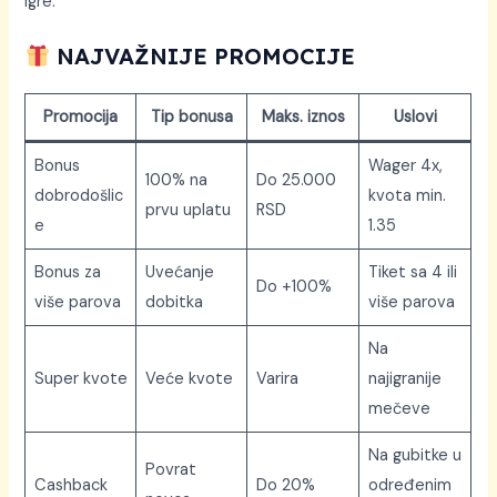
igre.
NAJVAŽNIJE PROMOCIJE
Promocija
Tip bonusa
Maks. iznos
Uslovi
Bonus
Wager 4x,
100% na
Do 25.000
dobrodošlic
kvota min.
prvu uplatu
RSD
e
1.35
Bonus za
Uvećanje
Tiket sa 4 ili
Do +100%
više parova
dobitka
više parova
Na
Super kvote
Veće kvote
Varira
najigranije
mečeve
Na gubitke u
Povrat
Cashback
Do 20%
određenim