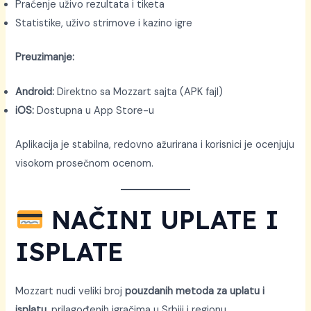
Praćenje uživo rezultata i tiketa
Statistike, uživo strimove i kazino igre
Preuzimanje:
Android:
Direktno sa Mozzart sajta (APK fajl)
iOS:
Dostupna u App Store-u
Aplikacija je stabilna, redovno ažurirana i korisnici je ocenjuju
visokom prosečnom ocenom.
NAČINI UPLATE I
ISPLATE
Mozzart nudi veliki broj
pouzdanih metoda za uplatu i
isplatu
, prilagođenih igračima u Srbiji i regionu.