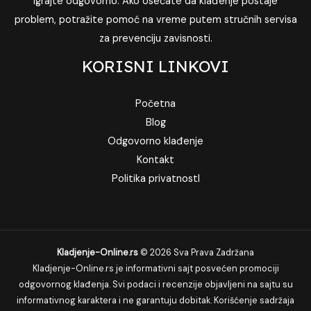
Igrajte odgovorno. Ako osećate da klađenje postaje
problem, potražite pomoć na vreme putem stručnih servisa
za prevenciju zavisnosti.
KORISNI LINKOVI
Početna
Blog
Odgovorno klađenje
Kontakt
Politika privatnostI
Kladjenje-Online.rs
© 2026 Sva Prava Zadržana
Kladjenje-Online.rs je informativni sajt posvećen promociji
odgovornog klađenja. Svi podaci i recenzije objavljeni na sajtu su
informativnog karaktera i ne garantuju dobitak. Korišćenje sadržaja