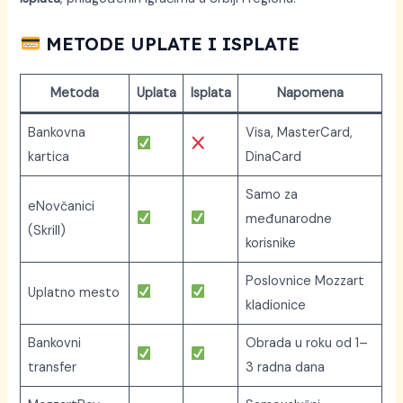
METODE UPLATE I ISPLATE
Metoda
Uplata
Isplata
Napomena
Bankovna
Visa, MasterCard,
kartica
DinaCard
Samo za
eNovčanici
međunarodne
(Skrill)
korisnike
Poslovnice Mozzart
Uplatno mesto
kladionice
Bankovni
Obrada u roku od 1–
transfer
3 radna dana