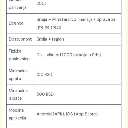
2001.
osnivanja
Srbija – Ministarstvo finansija / Uprava za
Licenca
igre na sreću
Dostupnost
Srbija + region
Fizičke
Da – više od 1.000 lokacija u Srbiji
poslovnice
Minimalna
100 RSD
uplata
Minimalna
500 RSD
isplata
Mobilna
Android (APK), iOS (App Store)
aplikacija