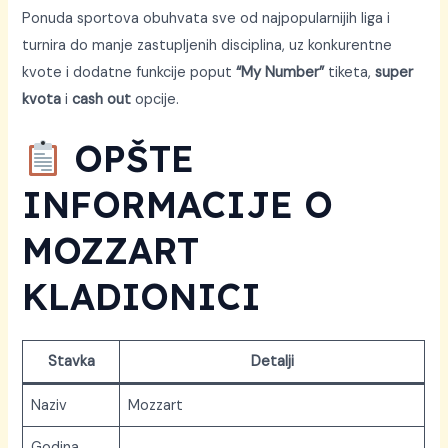
Ponuda sportova obuhvata sve od najpopularnijih liga i
turnira do manje zastupljenih disciplina, uz konkurentne
kvote i dodatne funkcije poput
“My Number”
tiketa,
super
kvota
i
cash out
opcije.
OPŠTE
INFORMACIJE O
MOZZART
KLADIONICI
Stavka
Detalji
Naziv
Mozzart
Godina