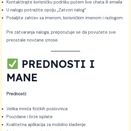
Kontaktirajte korisničku podršku putem live chata ili emaila
U nalogu potražite opciju „Zatvori nalog“
Pošaljite zahtev sa imenom, korisničkim imenom i razlogom
Pre zatvaranja naloga, preporučuje se da povučete sve
preostale novčane iznose.
PREDNOSTI I
MANE
Prednosti:
Velika mreža fizičkih poslovnica
Pouzdane i brze isplate
Kvalitetna aplikacija za mobilno klađenje